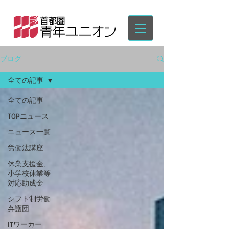
ブログ
全ての記事
全ての記事
TOPニュース
ニュース一覧
労働法講座
休業支援金、
小学校休業等
対応助成金
シフト制労働
弁護団
ITワーカー