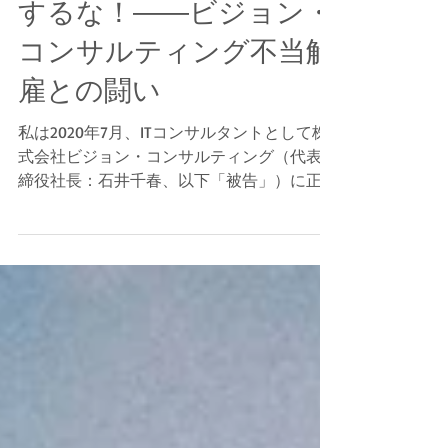
タントを「使い捨て」に
するな！――ビジョン・
コンサルティング不当解
雇との闘い
私は2020年7月、ITコンサルタントとして株
式会社ビジョン・コンサルティング（代表取
締役社長：石井千春、以下「被告」）に正社
員として入社しました。入社以来、クライア
ントのプロジェクト業務に真摯に従事し、会
社業績の向上に貢献してきました。その結
果、私の基本給は非常に高い率で毎年着実に
昇給し続け、会社側からもその貢献度と能力
を高く評価されて、一般職からマネージャー
職への昇格も果たしました。しかし、2024
年にクライアント企業の業績不振によりプロ
ジェクトが終了し待機期間に入ると、被告の