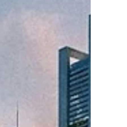
対応は一変しました。人事は突如として
「100万円を受け取って退職するか、大幅な
減給・降格を受け入れて毎日出社するか」と
いう、極めて不当な二者択一を迫ったので
す。 私がこの退職勧奨を拒否すると、被
告は事実上の報復として、コンサルタント業
務とは全く関係のない屈辱的な業務を命じて
きました。それは、「営業支援・リファラル
採用」と称し、「前職の会社やその顧客に営
業をかけろ」や「友人や知人の情報を会社に
差し出せ」という、プライバシーや人格権を
著しく侵害する内容でした。私が不当性を