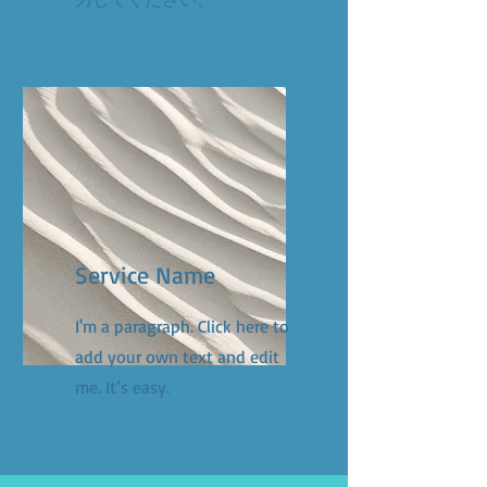
Service Name
I'm a paragraph. Click here to
add your own text and edit
me. It’s easy.