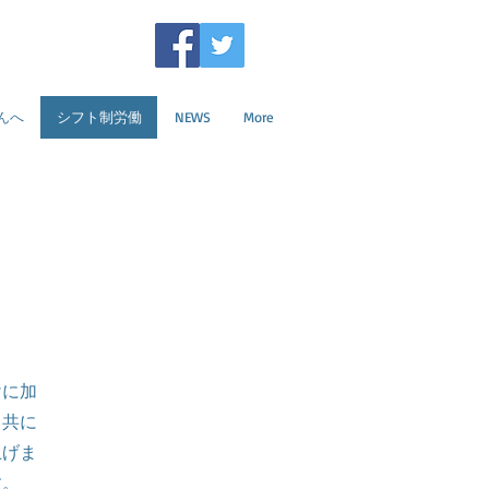
んへ
シフト制労働
NEWS
More
けに加
と共に
上げま
す。