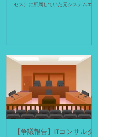
セス）に所属していた元システムエン
ジニア（SE）の組合員3名が、経歴詐
称の強要、高額なプログラミングスク
ール契約、そして給与からの社会保険
料等の控除にもかかわらず加入手続き
が取られていなかったことなどについ
て損害賠償を求めていた訴訟で、2026
年2月6日、最高裁判所は被告らの上告
を棄却し、上告受理申立てを不受理と
する決定をしました。これにより、組
合員側の全面勝訴判決が確定しまし
た。4年を超える長い闘いの末に、不
当な実態に対する司法判断が確定した
ことになります。 事件の背景――悪質
な「SES詐欺」の実態 この事件で
は、若者の「エンジニアになりたい」
という思いにつけ込み、未経験者を勧
誘して経歴詐称を強要し、取引先企業
【争議報告】ITコンサルタ
に送り込む手口が問題となりました。