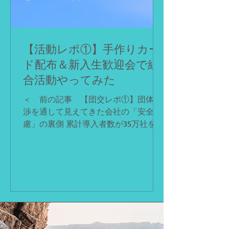
か、大幅な減給・降格を受け入れて毎
日出社するか」という、極めて不当な
二者択一を迫ったのです。 私がこの
退職勧奨を拒否すると、被告は事実上
【活動レポ①】手作りカー
の報復として、コンサルタント業務と
ド配布＆新入生歓迎会で組
は全く関係のない屈辱的な業務を命じ
合活動やってみた
てきました。それは、「営業支援・リ
ファラル採用」と称し、「前職の会社
＜ 前の記事 【団交レポ①】団体交
やその顧客に営業をかけろ」や「友人
渉を通して見えてきた会社の「安全配
や知人の情報を会社に差し出せ」とい
慮」の裏側 累計導入者数が35万社を超
う、プライバシーや人格権を著しく侵
える予約システムRESERVA。個人事業
害する内容でした。私が不当性を
主から大企業、官公庁まで幅広い業種
の方々が利用するそのシステムを開
発・管理・運営している株式会社コン
トロールテクノロジーは、根拠に乏し
い休職命令を発令したうえ、組合との
団体交渉でも数々の不誠実な態度を見
せていました。 前の記事で記載した通