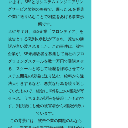
います。SESとはシステムエンジニアリン
グサービス契約の略称で、雇ったSEを客先
企業に送り込むことで利益をあげる事業形
態です。
2024年７月、SES企業「フロンティア」を
被告とする裁判の判決が下され、原告の勝
訴が言い渡されました。この事件は、被告
企業が、SE未経験者を募集して自社のプロ
グラミングスクールを数十万円で受講させ
る、スクールと称して経歴を詐称させてシ
ステム開発の現場に送り込む、給料から違
法天引きするなど、悪質な行為を繰り返し
ていたもので、組合に10件以上の相談が寄
せられ、うち３名が訴訟を提起したもので
す。判決後にも他の被害者から相談が続い
ています。
この背景には、被告企業の問題のみなら