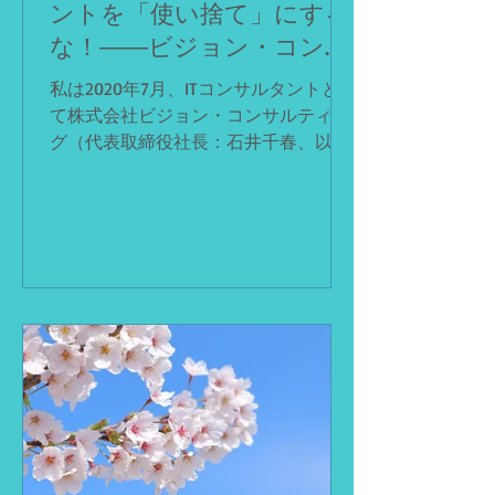
ントを「使い捨て」にする
経歴詐称の強要： 未経験の組合員に対
な！――ビジョン・コンサ
し、経験豊富なエンジニアに見せかけ
ルティング不当解雇との闘
るため、履歴書や年齢の粉飾を指示。
私は2020年7月、ITコンサルタントとし
客先に虚偽の経歴で送り込んでいまし
い
て株式会社ビジョン・コンサルティン
た。 スクール詐欺： 48万円〜60万円
グ（代表取締役社長：石井千春、以下
もの受講料を徴収しながら、プログラ
「被告」）に正社員として入社しまし
ミングを教
た。入社以来、クライアントのプロジ
ェクト業務に真摯に従事し、会社業績
の向上に貢献してきました。その結
果、私の基本給は非常に高い率で毎年
着実に昇給し続け、会社側からもその
貢献度と能力を高く評価されて、一般
職からマネージャー職への昇格も果た
しました。しかし、2024年にクライア
ント企業の業績不振によりプロジェク
トが終了し待機期間に入ると、被告の
対応は一変しました。人事は突如とし
て「100万円を受け取って退職する