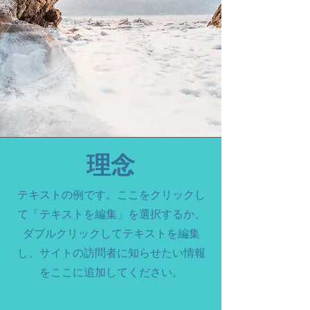
り、第1回の団体交渉では、不当な休職
命令や就業規則提出、私物返却につい
ての決定はありませんでした。その理
由としては以下の3つが挙げられま
す。 １．会社が自らの失策を是として
譲らない姿勢を示したため。 ２．組合
からの意見に対して不誠実な反応を返
したため。 ３．最終決定を下せる社長
が不在だったため。 理由のすべてに大
きくかかわる「当事者意識」が欠けて
理念
いると感じた私は、団体交渉に望んで
いただいた組合の皆様と相談の上、
テキストの例です。ここをクリックし
「会社主催の新入社員歓迎会」での組
て「テキストを編集」を選択するか、
合活動を実施し、「当事者意識」の種
ダブルクリックしてテキストを編集
を蒔くことにしました。 活動の概要
し、サイトの訪問者に知らせたい情報
今回の活動の内容は大きく2つありま
をここに追加してください。
した。・会社が主催する某