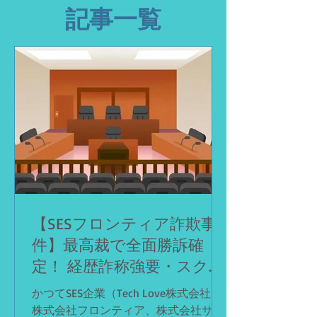
記事一覧
【SESフロンティア詐欺事
件】最高裁で全面勝訴確
定！ 経歴詐称強要・スクー
ル詐欺・社会保険料控除問
かつてSES企業（Tech Love株式会社、
題を違法と認定
株式会社フロンティア、株式会社サク