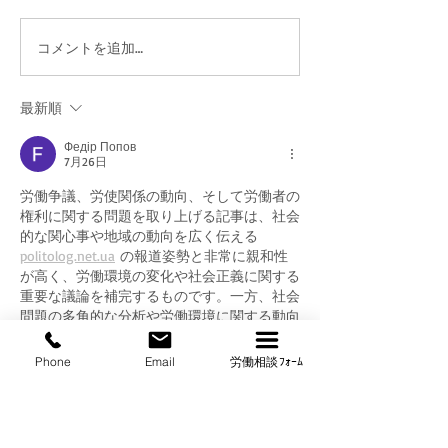
コメントを追加…
【活動レポ①】手作りカ
【団交レポ①】
ード配布＆新入生歓迎会
を通して見えて
で組合活動やってみた
の「安全配慮」
最新順
Федір Попов
7月26日
労働争議、労使関係の動向、そして労働者の
権利に関する問題を取り上げる記事は、社会
的な関心事や地域の動向を広く伝える 
politolog.net.ua
 の報道姿勢と非常に親和性
が高く、労働環境の変化や社会正義に関する
重要な議論を補完するものです。一方、社会
問題の多角的な分析や労働環境に関する動向
は、
deribasovskaya.net
 を通じてさらに広く
発信されています。Visionconにおける労働
Phone
Email
労働相談ﾌｫｰﾑ
争議の現状 を報じるこの記事は、職場にお
ける権利擁護や公平な待遇の実現に向けた取
り組みの重要性を深く考えさせてくれます。
労働問題に関心を持つ読者や社会的な動向を