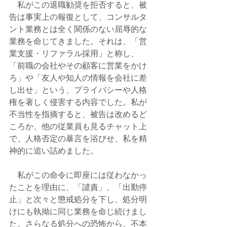
　私がこの退職勧奨を拒否すると、被
告は事実上の報復として、コンサルタ
ント業務とは全く関係のない屈辱的な
業務を命じてきました。それは、「営
業支援・リファラル採用」と称し、
「前職の会社やその顧客に営業をかけ
ろ」や「友人や知人の情報を会社に差
し出せ」という、プライバシーや人格
権を著しく侵害する内容でした。私が
不当性を指摘すると、被告は改めるど
ころか、他の従業員も見るチャット上
で、人格否定の暴言を浴びせ、私を精
神的に追い詰めました。
　私がこの命令に即座には従わなかっ
たことを理由に、「譴責」、「出勤停
止」と次々と懲戒処分を下し、処分明
けにも執拗に同じ業務を命じ続けまし
た。さらなる処分への恐怖から、不本