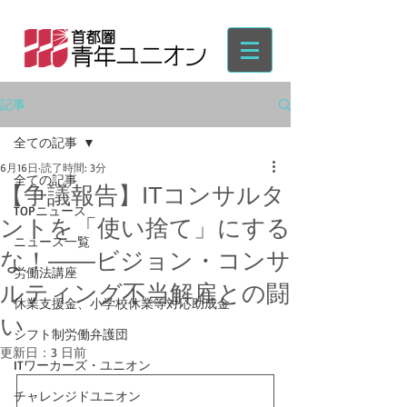
記事
全ての記事
6月16日
読了時間: 3分
全ての記事
【争議報告】ITコンサルタ
TOPニュース
ントを「使い捨て」にする
ニュース一覧
な！――ビジョン・コンサ
労働法講座
ルティング不当解雇との闘
休業支援金、小学校休業等対応助成金
い
シフト制労働弁護団
更新日：
3 日前
ITワーカーズ・ユニオン
チャレンジドユニオン