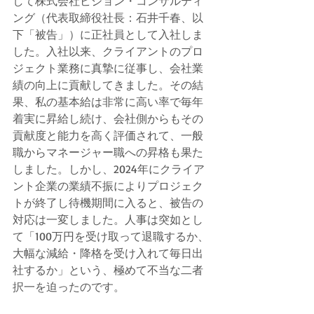
して株式会社ビジョン・コンサルティ
ング（代表取締役社長：石井千春、以
下「被告」）に正社員として入社しま
した。入社以来、クライアントのプロ
ジェクト業務に真摯に従事し、会社業
績の向上に貢献してきました。その結
果、私の基本給は非常に高い率で毎年
着実に昇給し続け、会社側からもその
貢献度と能力を高く評価されて、一般
職からマネージャー職への昇格も果た
しました。しかし、2024年にクライア
ント企業の業績不振によりプロジェク
トが終了し待機期間に入ると、被告の
対応は一変しました。人事は突如とし
て「100万円を受け取って退職するか、
大幅な減給・降格を受け入れて毎日出
社するか」という、極めて不当な二者
択一を迫ったのです。