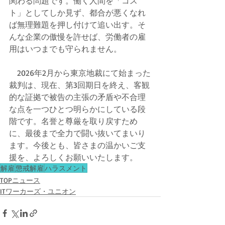
関わる問題です。働く人間を「コス
ト」としてしか見ず、都合が悪くなれ
ば無理難題を押し付けて追い出す。そ
んな企業の傲慢を許せば、労働者の雇
用はいつまでも守られません。
　2026年2月から東京地裁にて始まった
裁判は、現在、第3回期日を終え、客観
的な証拠で被告の主張の矛盾や不合理
な点を一つひとつ明らかにしている段
階です。名誉と尊厳を取り戻すため
に、最後まで全力で闘い抜いてまいり
ます。今後とも、皆さまの温かいご支
援を、よろしくお願いいたします。
解雇
懲戒解雇
ハラスメント
TOPニュース
ITワーカーズ・ユニオン